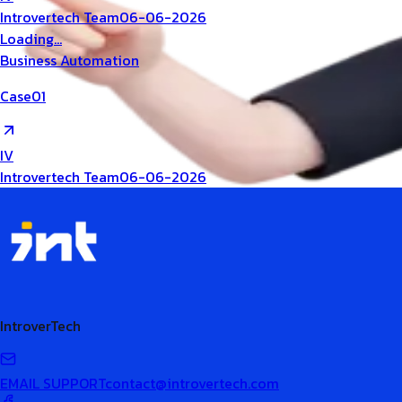
Introvertech Team
06-06-2026
Loading...
Business Automation
Case01
IV
Introvertech Team
06-06-2026
IntroverTech
EMAIL SUPPORT
contact@introvertech.com